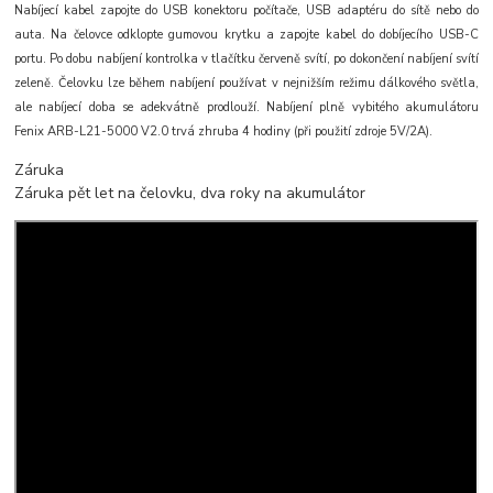
Nabíjecí kabel zapojte do USB konektoru počítače, USB adaptéru do sítě nebo do
auta. Na čelovce odklopte gumovou krytku a zapojte kabel do dobíjecího USB-C
portu. Po dobu nabíjení kontrolka v tlačítku červeně svítí, po dokončení nabíjení svítí
zeleně. Čelovku lze během nabíjení používat v nejnižším režimu dálkového světla,
ale nabíjecí doba se adekvátně prodlouží. Nabíjení plně vybitého akumulátoru
Fenix ARB-L21-5000 V2.0 trvá zhruba 4 hodiny (při použití zdroje 5V/2A).
Záruka
Záruka pět let na čelovku, dva roky na akumulátor