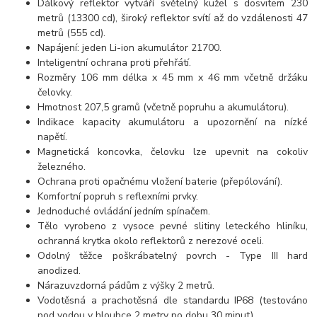
Dálkový reflektor vytváří světelný kužel s dosvitem 230
metrů (13300 cd), široký reflektor svítí až do vzdálenosti 47
metrů (555 cd).
Napájení: jeden Li-ion akumulátor 21700.
Inteligentní ochrana proti přehřátí.
Rozměry 106 mm délka x 45 mm x 46 mm včetně držáku
čelovky.
Hmotnost 207,5 gramů (včetně popruhu a akumulátoru).
Indikace kapacity akumulátoru a upozornění na nízké
napětí.
Magnetická koncovka, čelovku lze upevnit na cokoliv
železného.
Ochrana proti opačnému vložení baterie (přepólování).
Komfortní popruh s reflexními prvky.
Jednoduché ovládání jedním spínačem.
Tělo vyrobeno z vysoce pevné slitiny leteckého hliníku,
ochranná krytka okolo reflektorů z nerezové oceli.
Odolný těžce poškrábatelný povrch - Type III hard
anodized.
Nárazuvzdorná pádům z výšky 2 metrů.
Vodotěsná a prachotěsná dle standardu IP68 (testováno
pod vodou v hloubce 2 metry po dobu 30 minut).