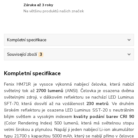
Záruka až 3 roky
Na většinu produktů našich značek
Kompletní specifikace
Související zboží
3
Kompletní specifikace
Fenix HM71R je vysoce výkonná nabíjecí čelovka, která nabízí
světelný tok až
2700 lumenů
(ANSI). Čelovka je osazena dvěma
světelnými zdroji, v dálkovém reflektoru se nachází LED Luminus
SFT-70, která dosvítí až na vzdálenost
230 metrů
. Ve druhém
širokém reflektoru je osazena LED Luminus SST-20 s neutrálním
bílým světlem a vysokým indexem
kvality podání barev CRI 90
(Color Rendering Index) 500 lumenů, která má světelnou stopu
velmi širokou a plynulou. Napájí ji jeden nabíjecí Li-ion akumulátor
typu 21700 s kapacitou 5000 mAh, který se nabíjí přímo v čelovce