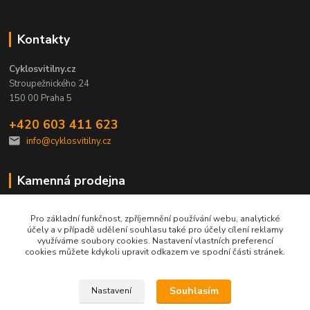
Kontakty
Cyklosvitilny.cz
Stroupežnického 24
150 00 Praha 5
+420 603 411 623
info@cyklosvitilny.cz
Kamenná prodejna
Pro základní funkčnost, zpříjemnění používání webu, analytické
účely a v případě udělení souhlasu také pro účely cílení reklamy
využíváme soubory cookies. Nastavení vlastních preferencí
cookies můžete kdykoli upravit odkazem ve spodní části stránek.
Po-Pá: 9-17h
So-Ne: zavřeno
Souhlasím
Nastavení