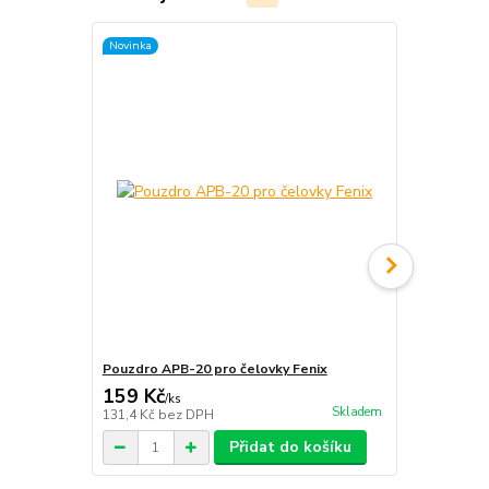
Novinka
Pouzdro APB-20 pro čelovky Fenix
WE Autoada
159 Kč
239 Kč
/
ks
/
ks
Skladem
131,4 Kč
bez DPH
197,5 Kč
bez
Přidat do košíku