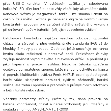
přes USB-C konektor. V ovládacím tlačítku je zabudovaná
indikační LED, díky které budete vždy vědět, kdy akumulátor dobít.
Koncovka svítilny je
magnetická
, takže ji lze snadno uchytit na
cokoliv železného. Svítilna je napájena digitálně kontrolovaným
konstantním proudem pro zaručení stálého světelného výkonu i
při snižování napětí v bateriích (při jejich pozvolném vybíjení).
Celokovová konstrukce zajišťuje vysokou odolnost, optimální
chlazení a zároveň je plně vodotěsná dle standardu IP68 až do
hloubky 2 metry pod vodou. Odolnost ještě umocňuje ochranná
krytka okolo reflektorů z nerezové oceli. Praktičnost čelovky
zvyšuje možnost vyjmout světlo z hlavového držáku a používat ji i
jako kapesní či pracovní svítilnu. Navíc je čelovka opatřena
ocelovou odnímatelnou sponou, takže ji snadno uchytíte na kapsu
či popruh. Multifunkční svítilnu Fenix HM71R ocení speleologové,
horští vůdci, skialpinisté, horolezci, cyklisté, záchranáři, horská
služba, ale třeba i opraváři a pracovníci v průmyslových odvětvích
a běžní turisté nebo rybáři.
Všechny parametry svítilny (světelný tok, doba provozu na
baterie, vodotěsnost, dosvit a nárazuvzdornost) jsou změřeny v
souladu s normou ANSI/NEMA FL 1-2009.