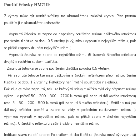
Použití čelovky HM71R:
Z výroby může být uvnitř svítilny na akumulátoru izolační krytka. Před prvním
použitím ji z akumulátoru odstraňte.
Vypnutá čelovka se zapne do naposledy použitého režimu dálkového reflektoru
podržením tlačítka po dobu 0,5 vteřiny (s výjimkou vypnutí v nejvyšším režimu, pak
se příště zapne v druhém nejvyšším režimu).
Vypnutá čelovka se zapne do nejnižšího režimu (5 lumenů) širokého reflektoru
dvojitým rychlým stiskem tlačítka.
Zapnutá čelovka se vypne podržením tlačítka po dobu 0,5 vteřiny.
Při zapnuté čelovce lze mezi dálkovým a širokým reflektorem přepínat podržením
tlačítka po dobu 1,2 vteřiny. Reflektory není možné spustit oba najednou.
Pokud je čelovka zapnutá, tak lze krátkými stisky tlačítka cyklicky přepínat režimy
výkonu v pořadí 50 - 200 - 800 - 2700 lumenů (při zapnutí dálkového reflektoru)
resp. 5 - 50 - 200 - 500 lumenů (při zapnutí širokého reflektoru). Svítilna má pro
dálkový reflektor paměť a zapne se vždy v posledním nastaveném režimu (s
výjimkou vypnutí v nejvyšším režimu, pak se příště zapne v druhém nejvyšším
režimu).. U širokého reflektoru začíná vždy v nejnižším režimu.
Indikace stavu nabití baterie: Po krátkém stisku tlačítka (čelovka musí být vypnutá)