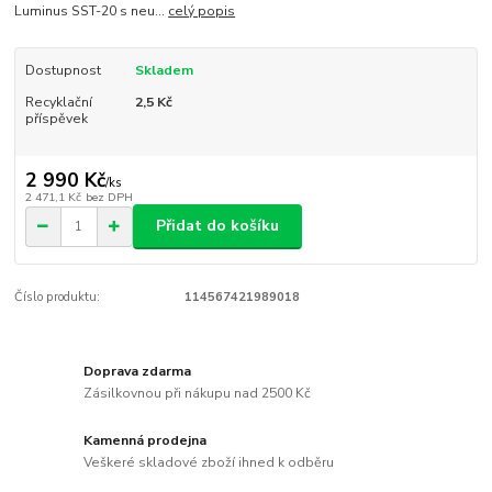
Luminus SST-20 s neu...
celý popis
Dostupnost
Skladem
Recyklační
2,5 Kč
příspěvek
2 990 Kč
/
ks
2 471,1 Kč
bez DPH
Přidat do košíku
Číslo produktu:
114567421989018
Doprava zdarma
Zásilkovnou při nákupu nad 2500 Kč
Kamenná prodejna
Veškeré skladové zboží ihned k odběru