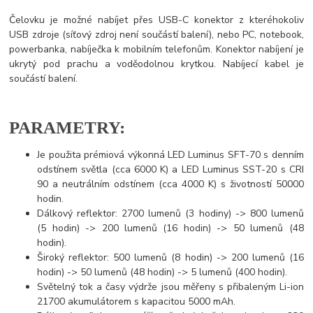
Čelovku je možné nabíjet přes USB-C konektor z kteréhokoliv
USB zdroje (síťový zdroj není součástí balení), nebo PC, notebook,
powerbanka, nabíječka k mobilním telefonům. Konektor nabíjení je
ukrytý pod prachu a voděodolnou krytkou. Nabíjecí kabel je
součástí balení.
PARAMETRY:
Je použita prémiová výkonná LED Luminus SFT-70 s denním
odstínem světla (cca 6000 K) a LED Luminus SST-20 s CRI
90 a neutrálním odstínem (cca 4000 K) s životností 50000
hodin.
Dálkový reflektor: 2700 lumenů (3 hodiny) -> 800 lumenů
(5 hodin) -> 200 lumenů (16 hodin) -> 50 lumenů (48
hodin).
Široký reflektor: 500 lumenů (8 hodin) -> 200 lumenů (16
hodin) -> 50 lumenů (48 hodin) -> 5 lumenů (400 hodin).
Světelný tok a časy výdrže jsou měřeny s přibaleným Li-ion
21700 akumulátorem s kapacitou 5000 mAh.