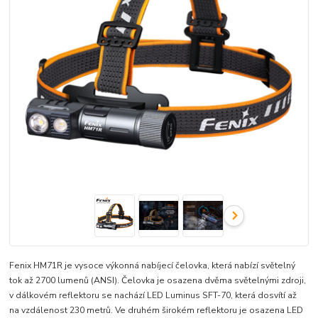
Fenix HM71R je vysoce výkonná nabíjecí čelovka, která nabízí světelný
tok až 2700 lumenů (ANSI). Čelovka je osazena dvěma světelnými zdroji,
v dálkovém reflektoru se nachází LED Luminus SFT-70, která dosvítí až
na vzdálenost 230 metrů. Ve druhém širokém reflektoru je osazena LED