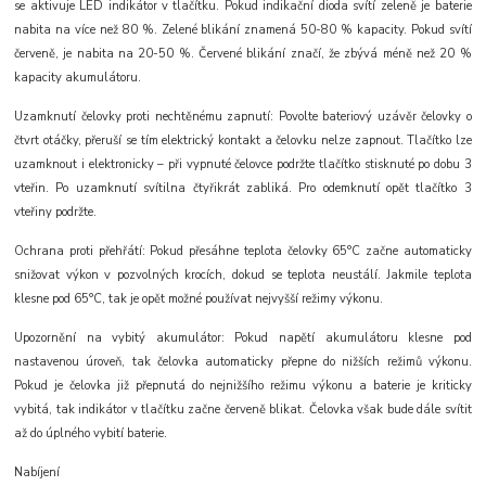
se aktivuje LED indikátor v tlačítku. Pokud indikační dioda svítí zeleně je baterie
nabita na více než 80 %. Zelené blikání znamená 50-80 % kapacity. Pokud svítí
červeně, je nabita na 20-50 %. Červené blikání značí, že zbývá méně než 20 %
kapacity akumulátoru.
Uzamknutí čelovky proti nechtěnému zapnutí: Povolte bateriový uzávěr čelovky o
čtvrt otáčky, přeruší se tím elektrický kontakt a čelovku nelze zapnout. Tlačítko lze
uzamknout i elektronicky – při vypnuté čelovce podržte tlačítko stisknuté po dobu 3
vteřin. Po uzamknutí svítilna čtyřikrát zabliká. Pro odemknutí opět tlačítko 3
vteřiny podržte.
Ochrana proti přehřátí: Pokud přesáhne teplota čelovky 65°C začne automaticky
snižovat výkon v pozvolných krocích, dokud se teplota neustálí. Jakmile teplota
klesne pod 65°C, tak je opět možné používat nejvyšší režimy výkonu.
Upozornění na vybitý akumulátor: Pokud napětí akumulátoru klesne pod
nastavenou úroveň, tak čelovka automaticky přepne do nižších režimů výkonu.
Pokud je čelovka již přepnutá do nejnižšího režimu výkonu a baterie je kriticky
vybitá, tak indikátor v tlačítku začne červeně blikat. Čelovka však bude dále svítit
až do úplného vybití baterie.
Nabíjení