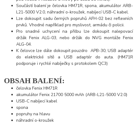
Součástí balení je čelovka HM71R, spona, akumulátor ARB-
L21-5000 V2.0, náhradní o-kroužek, nabíjecí USB-C kabel.
Lze dokoupit sadu černých popruhů AFH-02 bez reflexních
prvků. Vhodné například pro myslivost, armádu či policii.
Pro snadné uchycení na přilbu lze dokoupit nalepovací
držák Fenix ALG-03, nebo držák do NVG montáže Fenix
ALG-04.
K čelovce lze dále dokoupit pouzdro APB-30, USB adaptér
do elektrické sítě a USB adaptér do auta. (HM71R
podporuje i rychlé nabíječky s protokolem QC3)
OBSAH BALENÍ:
čelovka Fenix HM71R
akumulátor Fenix 21700 5000 mAh (ARB-L21-5000 V2.0)
USB-C nabíjecí kabel
spona
popruhy na hlavu
náhradní o-kroužek