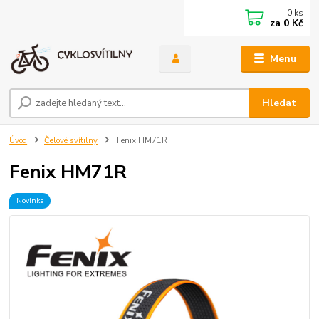
0
ks
za
0 Kč
Menu
Hledat
Úvod
Čelové svítilny
Fenix HM71R
Fenix HM71R
Novinka