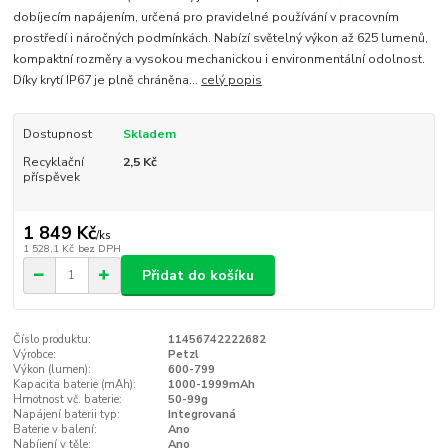
dobíjecím napájením, určená pro pravidelné používání v pracovním
prostředí i náročných podmínkách. Nabízí světelný výkon až 625 lumenů,
kompaktní rozměry a vysokou mechanickou i environmentální odolnost.
Díky krytí IP67 je plně chráněna...
celý popis
Dostupnost
Skladem
Recyklační
2,5 Kč
příspěvek
1 849 Kč
/
ks
1 528,1 Kč
bez DPH
Přidat do košíku
Číslo produktu:
11456742222682
Výrobce:
Petzl
Výkon (lumen):
600-799
Kapacita baterie (mAh):
1000-1999mAh
Hmotnost vč. baterie:
50-99g
Napájení baterii typ:
Integrovaná
Baterie v balení:
Ano
Nabíjení v těle:
Ano