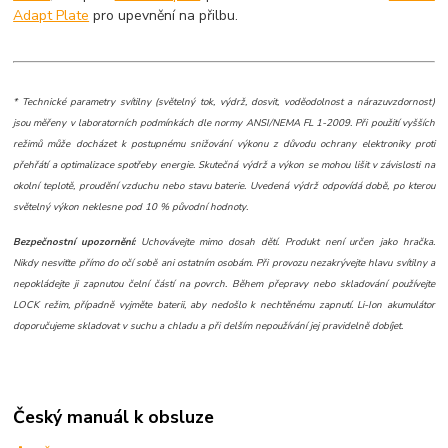
Adapt Plate
pro upevnění na přilbu.
* Technické parametry svítilny (světelný tok, výdrž, dosvit, voděodolnost a nárazuvzdornost)
jsou měřeny v laboratorních podmínkách dle normy ANSI/NEMA FL 1-2009. Při použití vyšších
režimů může docházet k postupnému snižování výkonu z důvodu ochrany elektroniky proti
přehřátí a optimalizace spotřeby energie. Skutečná výdrž a výkon se mohou lišit v závislosti na
okolní teplotě, proudění vzduchu nebo stavu baterie. Uvedená výdrž odpovídá době, po kterou
světelný výkon neklesne pod 10 % původní hodnoty.
Bezpečnostní upozornění:
Uchovávejte mimo dosah dětí. Produkt není určen jako hračka.
Nikdy nesviťte přímo do očí sobě ani ostatním osobám. Při provozu nezakrývejte hlavu svítilny a
nepokládejte ji zapnutou čelní částí na povrch. Během přepravy nebo skladování používejte
LOCK režim, případně vyjměte baterii, aby nedošlo k nechtěnému zapnutí. Li-Ion akumulátor
doporučujeme skladovat v suchu a chladu a při delším nepoužívání jej pravidelně dobíjet.
Český manuál k obsluze