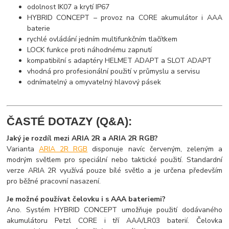
odolnost IK07 a krytí IP67
HYBRID CONCEPT – provoz na CORE akumulátor i AAA
baterie
rychlé ovládání jedním multifunkčním tlačítkem
LOCK funkce proti náhodnému zapnutí
kompatibilní s adaptéry HELMET ADAPT a SLOT ADAPT
vhodná pro profesionální použití v průmyslu a servisu
odnímatelný a omyvatelný hlavový pásek
ČASTÉ DOTAZY (Q&A):
Jaký je rozdíl mezi ARIA 2R a ARIA 2R RGB?
Varianta
ARIA 2R RGB
disponuje navíc červeným, zeleným a
modrým světlem pro speciální nebo taktické použití. Standardní
verze ARIA 2R využívá pouze bílé světlo a je určena především
pro běžné pracovní nasazení.
Je možné používat čelovku i s AAA bateriemi?
Ano. Systém HYBRID CONCEPT umožňuje použití dodávaného
akumulátoru Petzl CORE i tří AAA/LR03 baterií. Čelovka