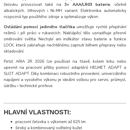
čelovku provozovat také na
3× AAA/LR03 baterie
, včetně
alkalických, lithiových i Ni-MH variant. Elektronika automaticky
rozpozná typ použitého zdroje a optimalizuje výkon.
Ovládání pomocí jediného tlačítka
umožňuje rychlé přepínání
režimů i při práci v rukavicích. Naklápěcí tělo usnadňuje přesné
směrování světla. Nechybí ani indikátor stavu baterie a funkce
LOCK, která zabraňuje nechtěnému zapnutí během přepravy nebo
skladování.
Petzl ARIA 2R 2026 lze používat na hlavě, kolem krku nebo
upevnit na pracovní přilby pomocí adaptérů HELMET ADAPT a
SLOT ADAPT. Díky kombinaci robustního provedení, univerzálního
napájení a vysokého výkonu je ideální volbou pro servis, průmysl,
údržbu i technické profese.
HLAVNÍ VLASTNOSTI:
pracovní čelovka s výkonem až 625 lm
široký a kombinovaný světelný kužel