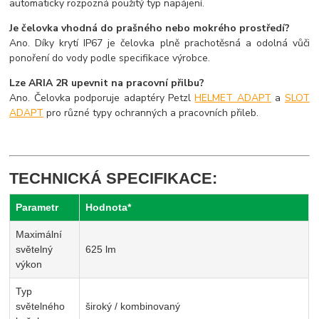
automaticky rozpozná použitý typ napájení.
Je čelovka vhodná do prašného nebo mokrého prostředí?
Ano. Díky krytí IP67 je čelovka plně prachotěsná a odolná vůči
ponoření do vody podle specifikace výrobce.
Lze ARIA 2R upevnit na pracovní přilbu?
Ano. Čelovka podporuje adaptéry Petzl
HELMET ADAPT
a
SLOT
ADAPT
pro různé typy ochranných a pracovních přileb.
TECHNICKÁ SPECIFIKACE:
Parametr
Hodnota*
Maximální
světelný
625 lm
výkon
Typ
světelného
široký / kombinovaný