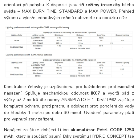
orientaci při pohybu. K dispozici jsou
tři režimy intenzity
bílého
světla – MAX BURN TIME, STANDARD a MAX POWER. Přehled
výkonu a výdrže jednotlivých režimů naleznete na obrázku níže.
Konstrukce čelovky je uzpůsobena pro každodenní profesionální
nasazení. Splňuje mechanickou odolnost
IK07
a vydrží pád z
výšky až 2 metrů dle normy ANSI/PLATO FL1. Krytí
IP67
zajišťuje
kompletní ochranu proti prachu a odolnost proti ponoření do vody
do hloubky 1 metru po dobu 30 minut. Uvedené parametry platí
pro vypnutý stav zařízení.
Napájení zajišťuje dobíjecí Li-ion
akumulátor Petzl CORE 1250
mAh
, který je součástí balení. Díky systému HYBRID CONCEPT lze