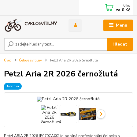
0
ks
za
0 Kč
Menu
Hledat
Úvod
Čelové svítilny
Petzl Aria 2R 2026 černožlutá
Petzl Aria 2R 2026 černožlutá
Novinka
Petzl ARIA 2R 2026 (E070CA00) je odolná profesionální čelovka s