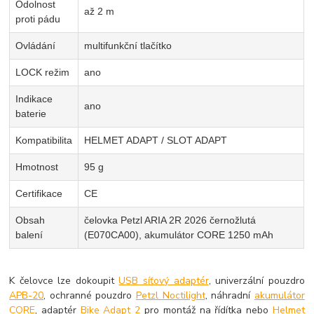
Odolnost
až 2 m
proti pádu
Ovládání
multifunkční tlačítko
LOCK režim
ano
Indikace
ano
baterie
Kompatibilita
HELMET ADAPT / SLOT ADAPT
Hmotnost
95 g
Certifikace
CE
Obsah
čelovka Petzl ARIA 2R 2026 černožlutá
balení
(E070CA00), akumulátor CORE 1250 mAh
K čelovce lze dokoupit
USB síťový adaptér
, univerzální pouzdro
APB-20
, ochranné pouzdro
Petzl Noctilight
, náhradní
akumulátor
CORE
, adaptér
Bike Adapt 2
pro montáž na řídítka nebo
Helmet