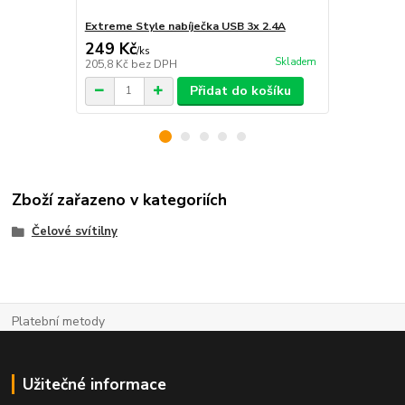
Extreme Style nabíječka USB 3x 2.4A
Petzl Bike 
249 Kč
389 Kč
/
ks
/
ks
Skladem
205,8 Kč
bez DPH
321,5 Kč
bez
Přidat do košíku
Zboží zařazeno v kategoriích
Čelové svítilny
Platební metody
Užitečné informace