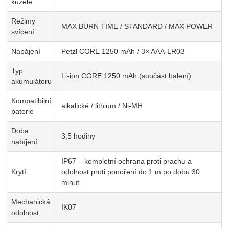
kužele
Režimy
MAX BURN TIME / STANDARD / MAX POWER
svícení
Napájení
Petzl CORE 1250 mAh / 3× AAA-LR03
Typ
Li-ion CORE 1250 mAh (součást balení)
akumulátoru
Kompatibilní
alkalické / lithium / Ni-MH
baterie
Doba
3,5 hodiny
nabíjení
IP67 – kompletní ochrana proti prachu a
Krytí
odolnost proti ponoření do 1 m po dobu 30
minut
Mechanická
IK07
odolnost