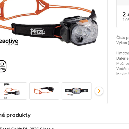
2 
2 06
Číslo p
Výkon (
Hmotnos
Baterie
Možnost
Voděod
Maximál
é produkty