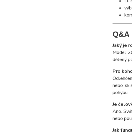
Li-
výb
kom
Q&A 
Jaký je 
Model 20
dělený po
Pro koho
Odlehčená
nebo skia
pohybu.
Je čelov
Ano. Swif
nebo použ
Jak fun