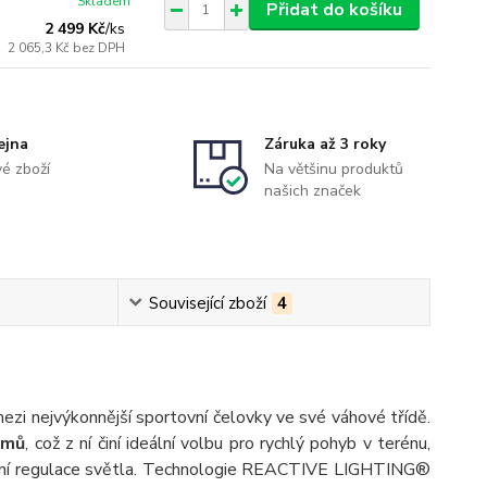
Skladem
Přidat do košíku
2 499 Kč
/
ks
2 065,3 Kč
bez DPH
ejna
Záruka až 3 roky
é zboží
Na většinu produktů
našich značek
Související zboží
4
ezi nejvýkonnější sportovní čelovky ve své váhové třídě.
amů
, což z ní činí ideální volbu pro rychlý pohyb v terénu,
entní regulace světla. Technologie REACTIVE LIGHTING®