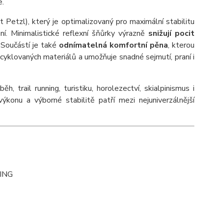
e.
Petzl), který je optimalizovaný pro maximální stabilitu
ení. Minimalistické reflexní šňůrky výrazně
snižují pocit
. Součástí je také
odnímatelná komfortní pěna
, kterou
ecyklovaných materiálů a umožňuje snadné sejmutí, praní i
ěh, trail running, turistiku, horolezectví, skialpinismus i
výkonu a výborné stabilitě patří mezi nejuniverzálnější
TING