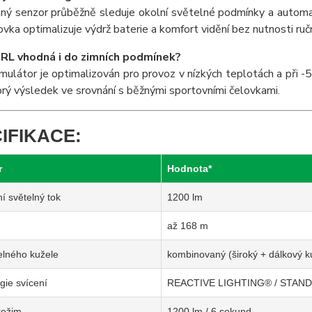
ný senzor průběžně sleduje okolní světelné podmínky a automat
vka optimalizuje výdrž baterie a komfort vidění bez nutnosti ručn
 RL vhodná i do zimních podmínek?
ulátor je optimalizován pro provoz v nízkých teplotách a při -5
rý výsledek ve srovnání s běžnými sportovními čelovkami.
IFIKACE:
r
Hodnota*
í světelný tok
1200 lm
až 168 m
elného kužele
kombinovaný (široký + dálkový k
gie svícení
REACTIVE LIGHTING® / STAN
ežim
1200 lm / 6 sekund