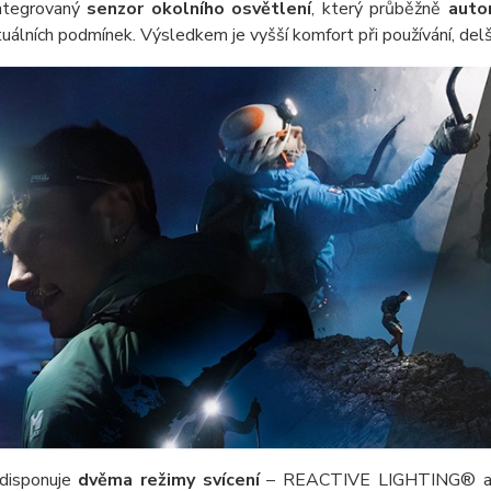
integrovaný
senzor okolního osvětlení
, který průběžně
auto
uálních podmínek. Výsledkem je vyšší komfort při používání, del
disponuje
dvěma režimy svícení
– REACTIVE LIGHTING® a 