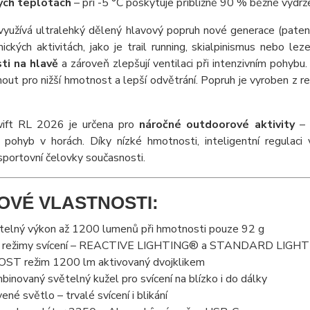
zkých teplotách
– při -5 °C poskytuje přibližně 90 % běžné výdrž
yužívá ultralehký dělený hlavový popruh nové generace (patent 
ických aktivitách, jako je trail running, skialpinismus nebo lez
ti na hlavě
a zároveň zlepšují ventilaci při intenzivním pohybu
out pro nižší hmotnost a lepší odvětrání. Popruh je vyroben z r
ift RL 2026 je určena pro
náročné outdoorové aktivity
– b
 pohyb v horách. Díky nízké hmotnosti, inteligentní regulaci 
portovní čelovky současnosti.
OVÉ VLASTNOSTI:
telný výkon až 1200 lumenů při hmotnosti pouze 92 g
 režimy svícení – REACTIVE LIGHTING® a STANDARD LIGH
ST režim 1200 lm aktivovaný dvojklikem
binovaný světelný kužel pro svícení na blízko i do dálky
vené světlo – trvalé svícení i blikání