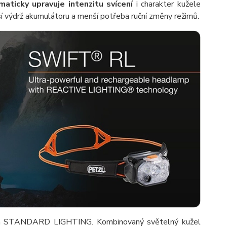
maticky upravuje intenzitu svícení
i charakter kužele
ší výdrž akumulátoru a menší potřeba ruční změny režimů.
STANDARD LIGHTING. Kombinovaný světelný kužel