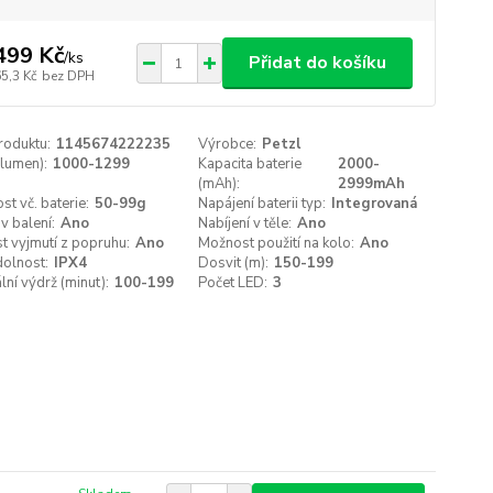
499 Kč
/
ks
Přidat do košíku
5,3 Kč
bez DPH
roduktu:
1145674222235
Výrobce:
Petzl
lumen):
1000-1299
Kapacita baterie
2000-
(mAh):
2999mAh
t vč. baterie:
50-99g
Napájení baterii typ:
Integrovaná
 v balení:
Ano
Nabíjení v těle:
Ano
 vyjmutí z popruhu:
Ano
Možnost použití na kolo:
Ano
olnost:
IPX4
Dosvit (m):
150-199
ní výdrž (minut):
100-199
Počet LED:
3