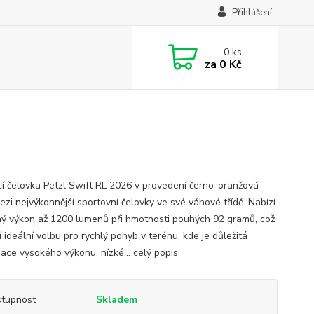
Přihlášení
0
ks
za
0 Kč
cí čelovka Petzl Swift RL 2026 v provedení černo-oranžová
ezi nejvýkonnější sportovní čelovky ve své váhové třídě. Nabízí
ný výkon až 1200 lumenů při hmotnosti pouhých 92 gramů, což
ní ideální volbu pro rychlý pohyb v terénu, kde je důležitá
ace vysokého výkonu, nízké...
celý popis
tupnost
Skladem