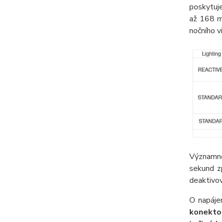
poskytuje
až 168 m
nočního v
Významno
sekund z
deaktivov
O napáje
konekto