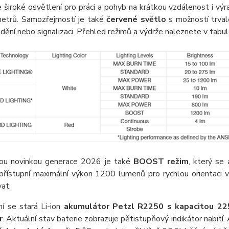
 široké osvětlení pro práci a pohyb na krátkou vzdálenost i výra
etrů. Samozřejmostí je také
červené světlo
s možností trvalé
idění nebo signalizaci. Přehled režimů a výdrže naleznete v tabul
u novinkou generace 2026 je také
BOOST režim
, který se
přístupní maximální výkon 1200 lumenů pro rychlou orientaci
at.
ní se stará Li-ion
akumulátor Petzl R2250 s kapacitou 2
r
. Aktuální stav baterie zobrazuje pětistupňový indikátor nabití