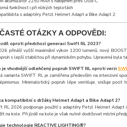
ion akumulátor 2250 mAh s nabíjením přes USB-C
orná funkčnost i při nízkých teplotách
patibilita s adaptéry Petzl Helmet Adapt a Bike Adapt 2
ČASTÉ OTÁZKY A ODPOVĚDI:
rozdíl oproti předchozí generaci Swift RL 2023?
26 přináší vyšší maximální výkon 1200 lumenů, nový BOOST r
pruh s lepší stabilitou při dynamickém pohybu. Upravená byla 
 je vhodnější odlehčený popruh SWIFT RL oproti verzi
SWI
 varianta SWIFT RL je zaměřena především na intenzivní sportovn
lpinismus. Minimalistický popruh lépe ventiluje, snižuje pocit
ka kompatibilní s držáky Helmet Adapt a Bike Adapt 2?
t RL 2026 podporuje použití s adaptéry Petzl Helmet Adapt i Bi
ít na kole. Při jízdě na kole je však nutné dodržovat místní předp
guje technologie REACTIVE LIGHTING®?