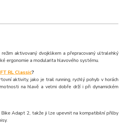
ežim aktivovaný dvojklikem a přepracovaný ultralehký
také ergonomie a modularita hlavového systému.
FT RL Classic
?
í aktivity, jako je trail running, rychlý pohyb v horách
 hmotnosti na hlavě a velmi dobře drží i při dynamickém
ke Adapt 2, takže ji lze upevnit na kompatibilní přilby
isy.