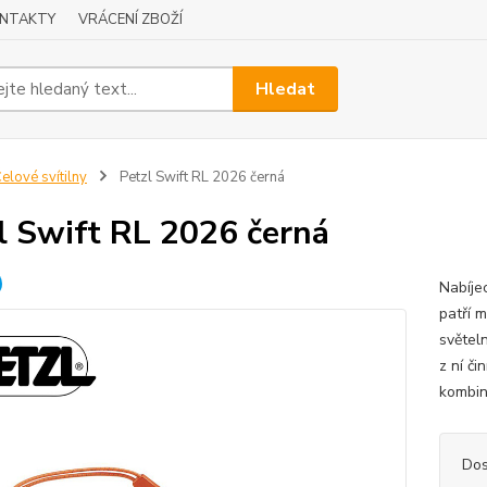
NTAKTY
VRÁCENÍ ZBOŽÍ
Hledat
elové svítilny
Petzl Swift RL 2026 černá
l Swift RL 2026 černá
Nabíje
patří m
světel
z ní či
kombin
Dos