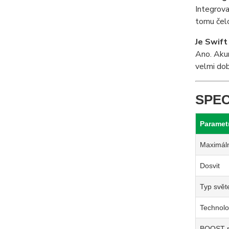
Integrova
tomu čelo
Je Swift
Ano. Akum
velmi dob
SPEC
Paramet
Maximáln
Dosvit
Typ svět
Technolo
BOOST r