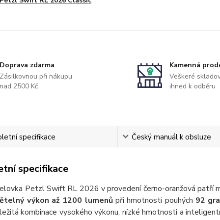
Petzl Swift RL 2026 Classic
Doprava zdarma
Kamenná prod
Zásilkovnou při nákupu
Veškeré skladov
nad 2500 Kč
ihned k odběru
etní specifikace
Český manuál k obsluze
tní specifikace
čelovka Petzl Swift RL 2026 v provedení černo-oranžová patří m
ětelný výkon až 1200 lumenů
při hmotnosti pouhých
92 gr
ůležitá kombinace vysokého výkonu, nízké hmotnosti a intelig