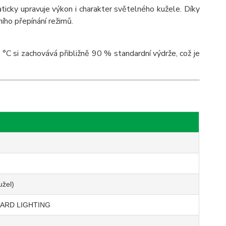
icky upravuje výkon i charakter světelného kužele. Díky
ího přepínání režimů.
 °C si zachovává přibližně 90 % standardní výdrže, což je
užel)
DARD LIGHTING