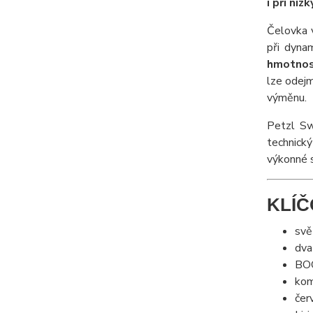
i při ní
Čelovka v
při dynam
hmotnos
lze odejm
výměnu.
Petzl Sw
technický
výkonné s
KLÍČ
svě
dva
BOO
kom
čer