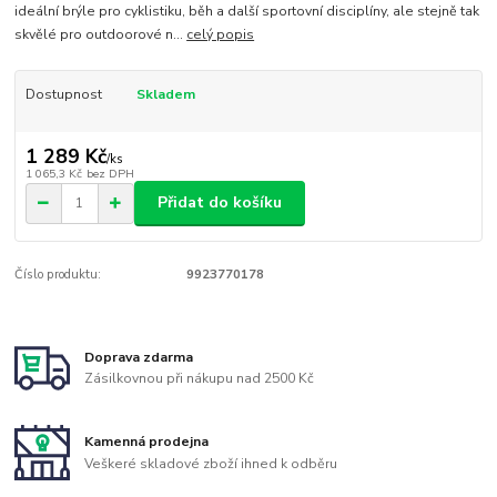
ideální brýle pro cyklistiku, běh a další sportovní disciplíny, ale stejně tak
skvělé pro outdoorové n...
celý popis
Dostupnost
Skladem
1 289 Kč
/
ks
1 065,3 Kč
bez DPH
Přidat do košíku
Číslo produktu:
9923770178
Doprava zdarma
Zásilkovnou při nákupu nad 2500 Kč
Kamenná prodejna
Veškeré skladové zboží ihned k odběru