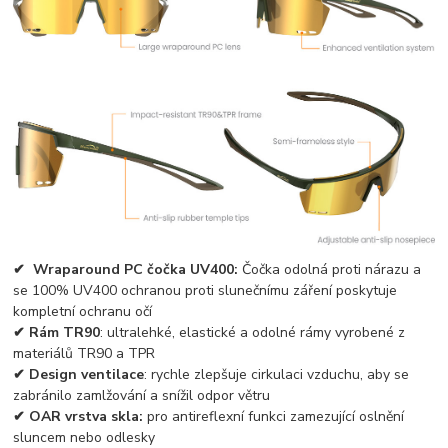
✔
Wraparound PC čočka UV400:
Čočka odolná proti nárazu a
se 100% UV400 ochranou proti slunečnímu záření poskytuje
kompletní ochranu očí
✔
Rám TR90
: ultralehké, elastické a odolné rámy vyrobené z
materiálů TR90 a TPR
✔
Design ventilace
: rychle zlepšuje cirkulaci vzduchu, aby se
zabránilo zamlžování a snížil odpor větru
✔
OAR vrstva skla:
pro antireflexní funkci zamezující oslnění
sluncem nebo odlesky