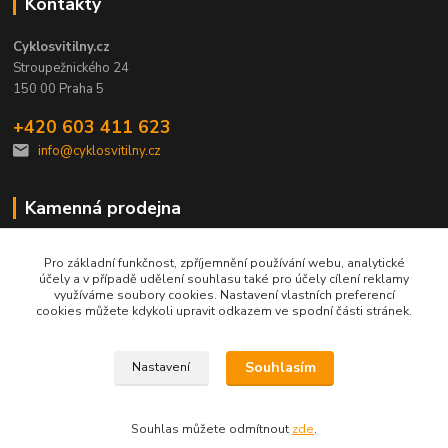
Kontakty
Cyklosvitilny.cz
Stroupežnického 24
150 00 Praha 5
+420 603 411 623
info@cyklosvitilny.cz
Kamenná prodejna
Pro základní funkčnost, zpříjemnění používání webu, analytické
účely a v případě udělení souhlasu také pro účely cílení reklamy
využíváme soubory cookies. Nastavení vlastních preferencí
cookies můžete kdykoli upravit odkazem ve spodní části stránek.
Po-Pá: 9-17h
So-Ne: zavřeno
Souhlasím
Nastavení
Souhlas můžete odmítnout
zde
.
Vytvořeno na
Eshop-rychle.cz