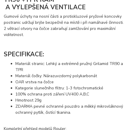
A VYLEPŠENÁ VENTILACE
Gumové úchyty na nosní části a protiskluzové pryžové koncovky
postranic udržují brýle bezpečně na místě i při namáhavé činnosti.
2 větrací otvory na čočce zabraňují zamlžování pro maximální
viditelnost.
SPECIFIKACE:
Materiál stranic: Lehký a extrémně pružný Grilamid TR90 a
TPR
Materiál čočky: Nárazuvzdorný polykarbonát
OAR vrstva na čočce
Kategorie slunečního filtru: 1-3 fotochromatické
100% ochrana proti záření UV400 A,B,C
Hmotnost 29g
ZDARMA pevné ochranné pouzdro a měkký mikrovláknový
ochranný pytlík, čistící tkanina.
Kompletní přehled modelů Rouler: