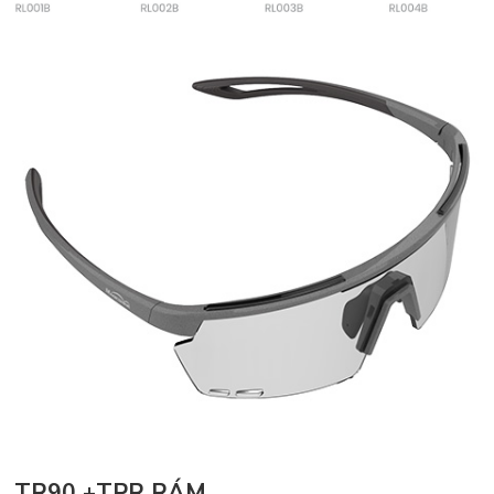
TR90 +TPR RÁM