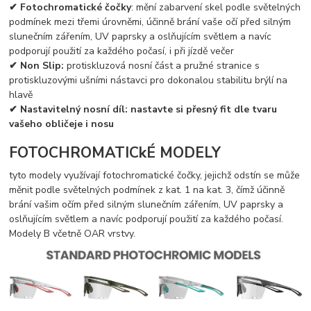
✔
Fotochromatické čočky
: mění zabarvení skel podle světelných
podmínek mezi třemi úrovněmi, účinně brání vaše očí před silným
slunečním zářením, UV paprsky a oslňujícím světlem a navíc
podporují použití za každého počasí, i při jízdě večer
✔
Non Slip:
protiskluzová nosní část a pružné stranice s
protiskluzovými ušními nástavci pro dokonalou stabilitu brýlí na
hlavě
✔
Nastavitelný nosní díl: nastavte si přesný fit dle tvaru
vašeho obličeje i nosu
FOTOCHROMATICkÉ MODELY
tyto modely využívají fotochromatické čočky, jejichž odstín se může
měnit podle světelných podmínek z kat. 1 na kat. 3, čímž účinně
brání vašim očím před silným slunečním zářením, UV paprsky a
oslňujícím světlem a navíc podporují použití za každého počasí.
Modely B včetně OAR vrstvy.