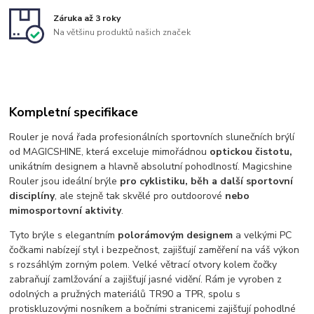
Záruka až 3 roky
Na většinu produktů našich značek
Kompletní specifikace
Rouler je nová řada profesionálních sportovních slunečních brýlí
od MAGICSHINE, která exceluje mimořádnou
optickou čistotu,
unikátním designem a hlavně absolutní pohodlností. Magicshine
Rouler jsou ideální brýle
pro cyklistiku, běh a další sportovní
disciplíny
, ale stejně tak skvělé pro outdoorové
nebo
mimosportovní aktivity
.
Tyto brýle s elegantním
polorámovým designem
a velkými PC
čočkami nabízejí styl i bezpečnost, zajišťují zaměření na váš výkon
s rozsáhlým zorným polem. Velké větrací otvory kolem čočky
zabraňují zamlžování a zajišťují jasné vidění. Rám je vyroben z
odolných a pružných materiálů TR90 a TPR, spolu s
protiskluzovými nosníkem a bočními stranicemi zajišťují pohodlné