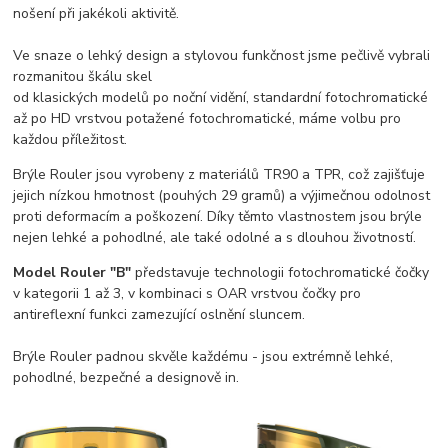
nošení při jakékoli aktivitě.
Ve snaze o lehký design a stylovou funkčnost jsme pečlivě vybrali
rozmanitou škálu skel
od klasických modelů po noční vidění, standardní fotochromatické
až po HD vrstvou potažené fotochromatické, máme volbu pro
každou příležitost.
Brýle Rouler jsou vyrobeny z materiálů TR90 a TPR, což zajišťuje
jejich nízkou hmotnost (pouhých 29 gramů) a výjimečnou odolnost
proti deformacím a poškození. Díky těmto vlastnostem jsou brýle
nejen lehké a pohodlné, ale také odolné a s dlouhou životností.
Model Rouler "B"
představuje technologii fotochromatické čočky
v kategorii 1 až 3, v kombinaci s OAR vrstvou čočky pro
antireflexní funkci zamezující oslnění sluncem.
Brýle Rouler padnou skvěle každému - jsou extrémně lehké,
pohodlné, bezpečné a designově in.