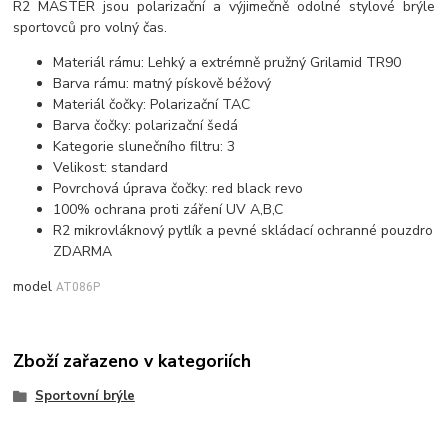
R2 MASTER jsou polarizační a výjimečně odolné stylové brýle
sportovců pro volný čas.
Materiál rámu: Lehký a extrémně pružný Grilamid TR90
Barva rámu: matný pískově béžový
Materiál čočky: Polarizační TAC
Barva čočky: polarizační šedá
Kategorie slunečního filtru: 3
Velikost: standard
Povrchová úprava čočky: red black revo
100% ochrana proti záření UV A,B,C
R2 mikrovláknový pytlík a pevné skládací ochranné pouzdro
ZDARMA
model
AT086P
Zboží zařazeno v kategoriích
Sportovní brýle